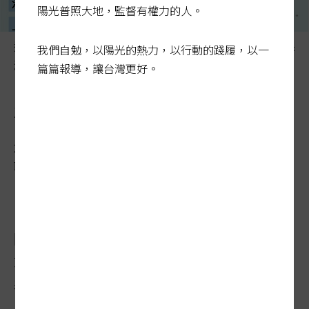
陽光普照大地，監督有權力的人。
逾萬人苦等救命器官 製表／元氣中心、王慧瑛、林媛玲 孫
我們自勉，以陽光的熱力，以行動的踐履，以一
淑君
篇篇報導，讓台灣更好。
醫界：赴陸換器官 比以前難
2023-08-20 04:08:48
聯合報 / 記者王慧瑛／新北報導
國內患者等不到器官捐贈，通常第一個念頭
就是到中國大陸花錢找器官；國內醫界大老
表示，政府不鼓勵國人赴大陸等境外移植器
官，但根本攔不住，只是現在要在對岸取得