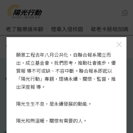
老了醫療誰來顧
煙毒入侵校園
敬老卡競相加碼
udn
陽光行動
器捐觀念待提升
願景工程去年八月公共化，自聯合報系獨立而
出，成立基金會。我們思考，推動社會進步，優
質報 導不可或缺、不容中斷。聯合報系即起以
「陽光行動」專題，環繞永續、關懷、監督，推
出深度報 導。
陽光生生不息，是永續發展的動能。
陽光和煦溫暖，關懷有需要的人。