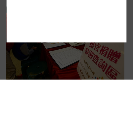
8488人等待腎臟器捐 「1腎換1腎」媒合掛零