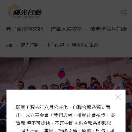
老了醫療誰來顧
煙毒入侵校園
敬老卡競相加碼
udn
陽光行動
小心歧視
體壇彩虹革命
願景工程去年八月公共化，自聯合報系獨立而
出，成立基金會。我們思考，推動社會進步，優
質報 導不可或缺、不容中斷。聯合報系即起以
「陽光行動」專題，環繞永續、關懷、監督，推