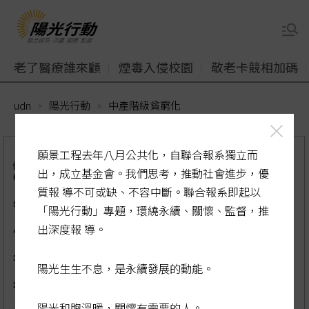
老了醫療誰來顧
煙毒入侵校園
敬老卡競相加碼
udn
陽光行動
中產階級貧窮化
願景工程去年八月公共化，自聯合報系獨立而
出，成立基金會。我們思考，推動社會進步，優
質報 導不可或缺、不容中斷。聯合報系即起以
「陽光行動」專題，環繞永續、關懷、監督，推
出深度報 導。
陽光生生不息，是永續發展的動能。
陽光和煦溫暖，關懷有需要的人。