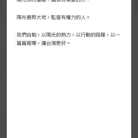
陽光普照大地，監督有權力的人。
奢侈稅收愈來愈多 製表／賴昭穎 圖／聯合報提供
我們自勉，以陽光的熱力，以行動的踐履，以一
富人狂買豪車 奢侈稅收一路
篇篇報導，讓台灣更好。
飆
2024-10-29 01:01:01
聯合報 / 記者賴昭穎、林海／專題報導
中產階級最哀怨是稅金一毛都逃不掉，政府
稅制受詬病。在輿論壓力下，財政部自民國
一百年六月起針對豪車、遊艇、飛機、高爾