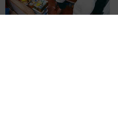
4.4坪擠8人 監獄超收 管理風險與衝擊日增
2坪監舍擠10人 吃藥才睡得著