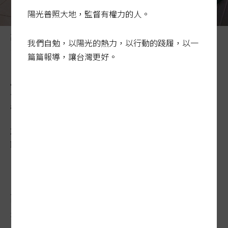
陽光普照大地，監督有權力的人。
高齡化已成為監獄頭痛問題，監獄快成了長照中心。圖為
我們自勉，以陽光的熱力，以行動的踐履，以一
台北看守所，受刑人在診間外等候。記者陳正興／攝影
篇篇報導，讓台灣更好。
如長照中心 培德醫院門診 上
午就預約200人
2025-03-18 00:35:44
聯合報 / 記者曾健祐、巫鴻瑋、蕭白雪／專題報導
高齡化受刑人已成為監獄頭痛問題，尤其關
押長刑期犯人的監獄，更猶如受刑人長照中