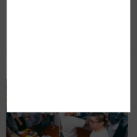
帶青蛙看診忘取名！女友隨手填4字 網笑
翻：又是諧音梗
誤會大了？他進科技業才覺工程師是「最
需溝通」職業 引共鳴：猶如監獄
相關文章