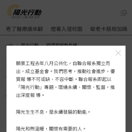
老了醫療誰來顧
煙毒入侵校園
敬老卡競相加碼
udn
陽光行動
師資荒國教危機
增加教職吸引力 學界：廢除
願景工程去年八月公共化，自聯合報系獨立而
出，成立基金會。我們思考，推動社會進步，優
校事會議防濫訴
質報 導不可或缺、不容中斷。聯合報系即起以
「陽光行動」專題，環繞永續、關懷、監督，推
2025-10-28 00:09:02
出深度報 導。
聯合報 / 記者許維寧、馮靖惠、李芯／專題報導
陽光生生不息，是永續發展的動能。
面對來勢洶洶的少師化風暴，學界、教團都
陽光和煦溫暖，關懷有需要的人。