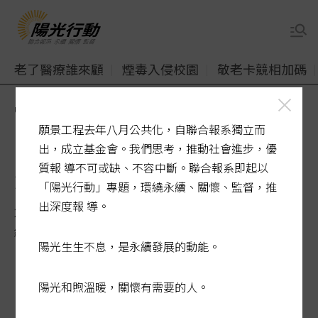
老了醫療誰來顧
煙毒入侵校園
敬老卡競相加碼
udn
陽光行動
尋找隱形冠軍
中衛
願景工程去年八月公共化，自聯合報系獨立而
中衛品保經理權力 比董座還
出，成立基金會。我們思考，推動社會進步，優
質報 導不可或缺、不容中斷。聯合報系即起以
大
「陽光行動」專題，環繞永續、關懷、監督，推
出深度報 導。
2019-05-11 23:47:27
經濟日報 / 記者 宋健生
陽光生生不息，是永續發展的動能。
陽光和煦溫暖，關懷有需要的人。
「品保經理的權力比我還大！」中衛董事長