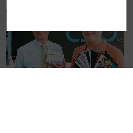
中衛破壞式創新 時尚口罩 把營收翻倍