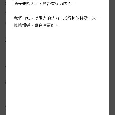
陽光普照大地，監督有權力的人。
張豐聯說，因為所有產品的檢驗和製造過
程，都要他核定才能通過；而公司每年投入
我們自勉，以陽光的熱力，以行動的踐履，以一
品保的成本高達數百萬，品保人員數量也高
篇篇報導，讓台灣更好。
出同業二倍以上，「品質第一」就是中衛最
重要的亮點。
民國80年代，第二代經營者張豐聯帶領公司
走過中國低價競爭的營收谷底，深切體悟
到：「在微利的醫材領域打價格戰，無疑是
將自己逼進死胡同。」
他拒絕打低價戰，轉而專注改善製程，打品
質戰。