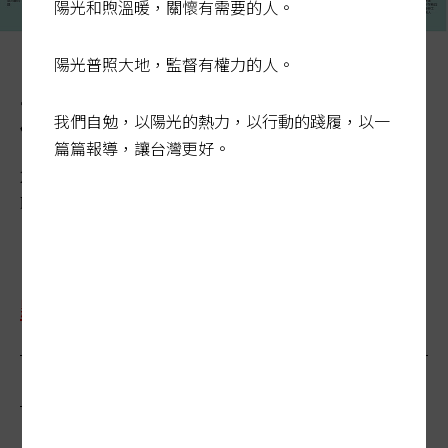
陽光和煦溫暖，關懷有需要的人。
陽光普照大地，監督有權力的人。
五大世代臉譜 你屬於哪一
個？
我們自勉，以陽光的熱力，以行動的踐履，以一
篇篇報導，讓台灣更好。
2014-08-28 00:00:00
聯合報 / 聯合報╱本報訊
點選大圖
延伸閱讀