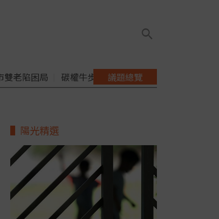
市雙老陷困局
碳權牛步缺配套
議題總覽
陽光精選