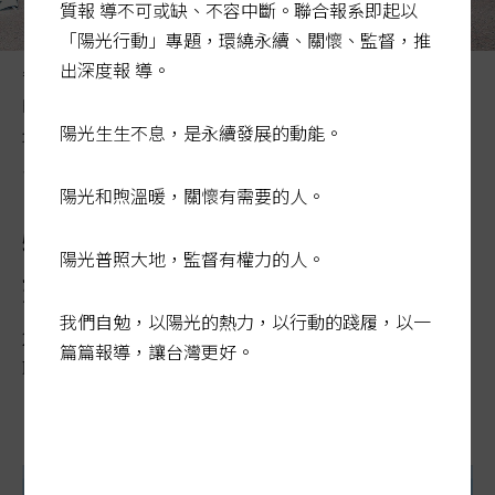
質報 導不可或缺、不容中斷。聯合報系即起以
「陽光行動」專題，環繞永續、關懷、監督，推
出深度報 導。
每次大選，「分配正義」都會拿出來談，但如何落實，靠
的不是比大聲，而是比道理。圖為公平稅改聯盟日前在新
陽光生生不息，是永續發展的動能。
光三越前舉行「緩繳行動」街頭行動劇，諷刺政府只幫富
人節稅，卻把賦稅加在窮人身上。 本報資料照片
陽光和煦溫暖，關懷有需要的人。
犧牲個人小利 換取社會共
陽光普照大地，監督有權力的人。
好… 你願意嗎？
我們自勉，以陽光的熱力，以行動的踐履，以一
2016-03-29 00:00:00
篇篇報導，讓台灣更好。
聯合報 / 本報記者何定照、李昭安、許俊偉