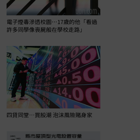
電子煙毒滲透校園⋯17歲的他「看過
許多同學像喪屍般在學校走路」
四貸同堂…買股潮 泡沫風險賭身家