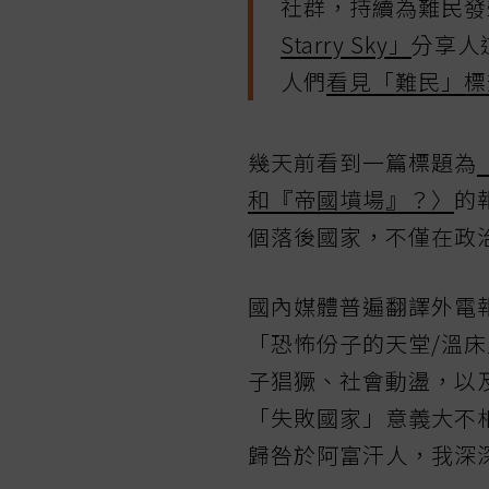
社群，持續為難民發
Starry Sky」
分享人
人們
看見「難民」標
幾天前看到一篇標題為
和『帝國墳場』？〉
的
個落後國家，不僅在政
國內媒體普遍翻譯外電
「恐怖份子的天堂/溫
子猖獗、社會動盪，以
「失敗國家」意義大不
歸咎於阿富汗人，我深