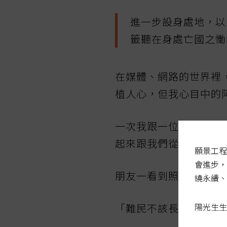
進一步設身處地，以
籤聽在身處亡國之慟
在媒體、網路的世界裡
植人心，但我心目中的
一次我跟一位朋友說：
起來跟我們從媒體上看
願景工程
會進步，
朋友一看到照片說：「
繞永續、
「難民不該長這樣啊！
陽光生生