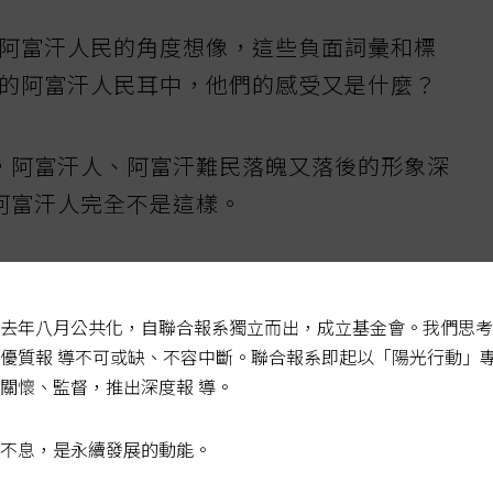
阿富汗人民的角度想像，這些負面詞彙和標
的阿富汗人民耳中，他們的感受又是什麼？
，阿富汗人、阿富汗難民落魄又落後的形象深
阿富汗人完全不是這樣。
「給你看看我學生的照片，他們真的很酷，看
到的難民很不一樣喔！」
去年八月公共化，自聯合報系獨立而出，成立基金會。我們思考
優質報 導不可或缺、不容中斷。聯合報系即起以「陽光行動」
他們這樣也可以是難民喔？」
關懷、監督，推出深度報 導。
」、「他們為什麼長得跟我們這麼像？」
不息，是永續發展的動能。