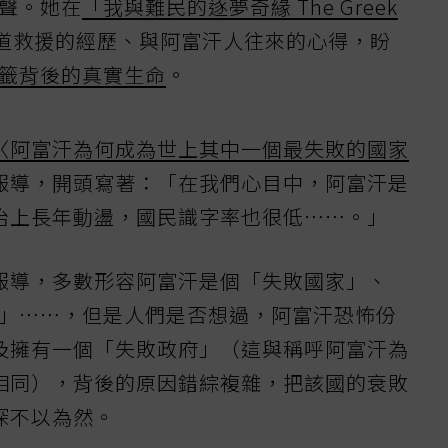
聲。她在
「我與難民的逐夢奇緣 The Greek
道救援的經歷、與阿富汗人往來的心得，盼
籤背後的真實生命
。
〈阿富汗為何成為世上其中一個最失敗的國家
報導，開頭寫著：「在我們心目中，阿富汗是
治上長年動盪，國民識字率也很低⋯⋯。」
報導，多數形容阿富汗是個「失敗國家」、
床」⋯⋯，但是人們是否想過，阿富汗恐怖份
及擁有一個「失敗政府」（這與稱呼阿富汗為
相同），背後的原因錯綜複雜，把該國的衰敗
深不以為然。