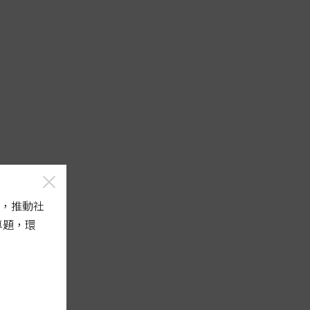
，推動社
專題，環