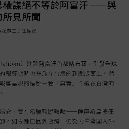
暴權謀絕不等於阿富汗——與
的所見所聞
援志工 / 江易安
aliban）進駐阿富汗首都喀布爾，引發全球
的報導頓時也充斥在台灣的新聞版面上。然
報導呈現的是哪一種「真實」？遠在台灣的
。
易安，曾在希臘難民熱點——薩摩斯島擔任
師。如今她已回到台灣，仍努力串聯國內外