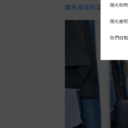
陽光和煦
難民或是阿富汗人該是
陽光普照
我們自勉