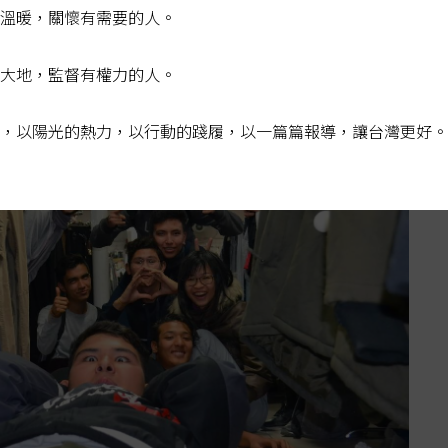
溫暖，關懷有需要的人。
長什麼樣子？
大地，監督有權力的人。
，以陽光的熱力，以行動的踐履，以一篇篇報導，讓台灣更好。