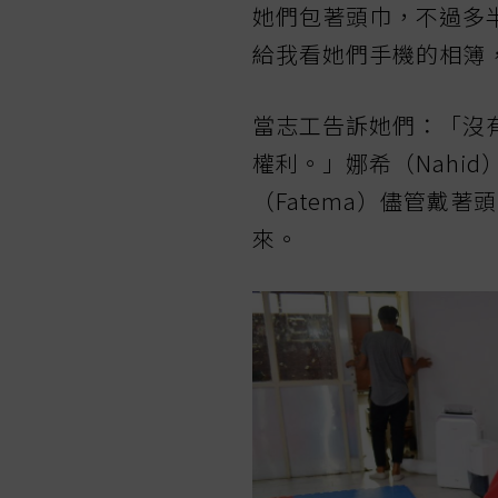
她們包著頭巾，不過多
給我看她們手機的相簿
當志工告訴她們：「沒
權利。」娜希（Nahi
（Fatema）儘管戴
來。