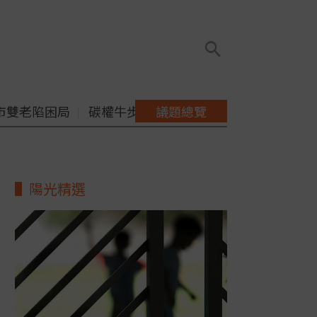
市雙老陷困局
碳權牛步缺配套
議題總覽
陽光精選