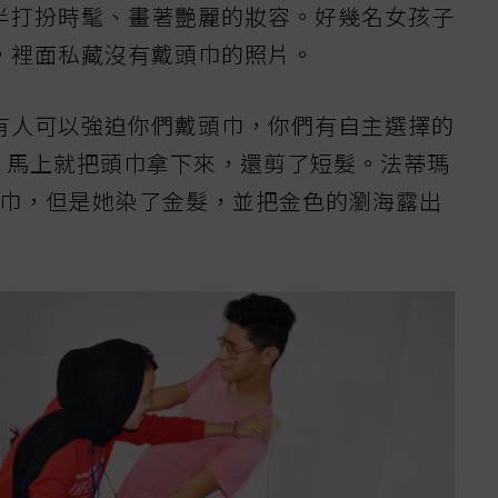
半打扮時髦、畫著艷麗的妝容。好幾名女孩子
，裡面私藏沒有戴頭巾的照片。
有人可以強迫你們戴頭巾，你們有自主選擇的
d）馬上就把頭巾拿下來，還剪了短髮。法蒂瑪
著頭巾，但是她染了金髮，並把金色的瀏海露出