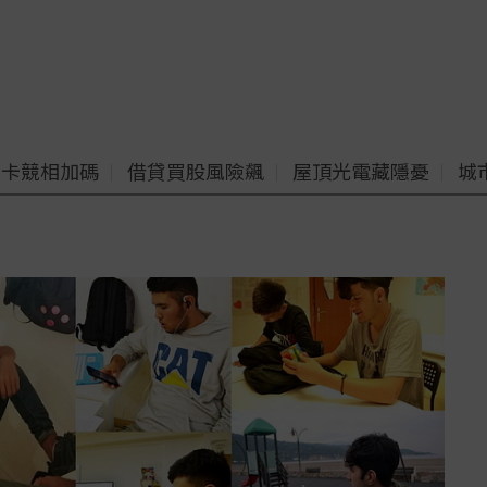
老卡競相加碼
借貸買股風險飆
屋頂光電藏隱憂
城