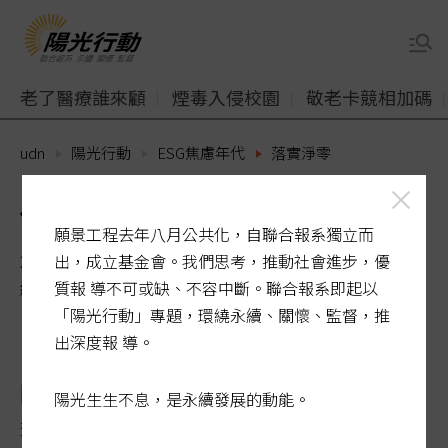
老了醫療誰來顧
煙毒入侵校園
敬老卡競相加碼
udn
陽光行動
ESG焦慮年代
落實淨零
借鏡國際 從小處著手
願景工程去年八月公共化，自聯合報系獨立而
出，成立基金會。我們思考，推動社會進步，優
2022-03-30 02:31:54
質報 導不可或缺、不容中斷。聯合報系即起以
經濟日報 / 編譯季晶晶／專題報導
「陽光行動」專題，環繞永續、關懷、監督，推
出深度報 導。
國際永續評比機構標普全球（S&P Global）
陽光生生不息，是永續發展的動能。
近期發布2022年《永續年鑑》，全球參與評