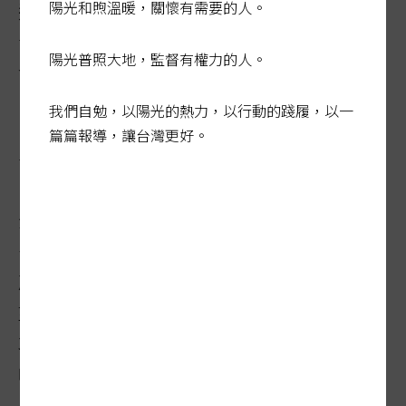
陽光和煦溫暖，關懷有需要的人。
選的7,500多家公司裡，有75家獲ESG金獎
肯定，堪稱企業模範生，他們在環境、社
陽光普照大地，監督有權力的人。
會、治理三大面向上的努力，很值得借鏡。
我們自勉，以陽光的熱力，以行動的踐履，以一
日本航空巨擘全日空獲得《永續年鑑》金獎
篇篇報導，讓台灣更好。
肯定，台灣則有華航、長榮航入選銀獎。
全日空繼2020年採用無塑膠餐具和吸管後，
去年8月在國際航線經濟艙，再推出利用甘
蔗渣製成、可生物降解的新餐盤。光是停用
塑膠餐盤，客艙內可拋棄塑膠的用量就大減
30%，相當於自2019年度用量減少317公
噸。