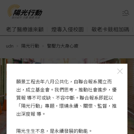
老了醫療誰來顧
煙毒入侵校園
敬老卡競相加碼
udn
陽光行動
警壓力大身心疲
願景工程去年八月公共化，自聯合報系獨立而
出，成立基金會。我們思考，推動社會進步，優
質報 導不可或缺、不容中斷。聯合報系即起以
「陽光行動」專題，環繞永續、關懷、監督，推
出深度報 導。
陽光生生不息，是永續發展的動能。