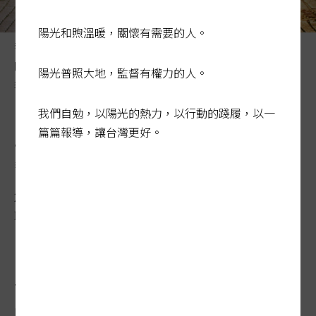
陽光和煦溫暖，關懷有需要的人。
警察工作高壓、繁重，實務上有多數員警面臨情緒困擾
時，通常不願主動尋求諮商協助。圖非新聞當事人。記者
陽光普照大地，監督有權力的人。
李隆揆／攝影
我們自勉，以陽光的熱力，以行動的踐履，以一
工作高壓、機關生態封閉 警
篇篇報導，讓台灣更好。
察成憂鬱高風險族群
2024-02-03 02:28:07
聯合報 / 記者李奕昕／台北報導
兩名警員今年初接連自殺，警察身心健康受
關注；據統計，十年來平均每年五名警察自