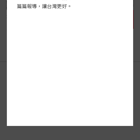
篇篇報導，讓台灣更好。
大疫之下
比抗疫更艱難的街友求生記
刊登廣告
FAQ
·
客服
新聞授權
服務條款
·
著作權
·
隱私權聲明
聯合報系
訂報紙
關於我們
網站總覽