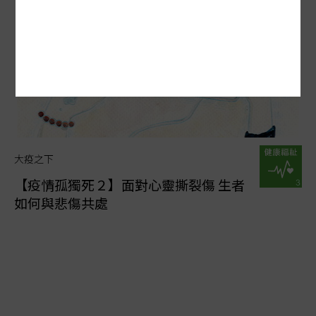
大疫之下
【疫情孤獨死２】面對心靈撕裂傷 生者
如何與悲傷共處