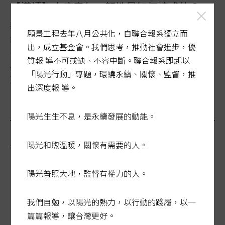
【導讀】大疫青年—韌性是如何煉成的？
新冠疫情像生命亂流，打亂了這代年輕人原本的職涯起跑
願景工程去年八月公共化，自聯合報系獨立而
節奏。但這代由九二一震殤、社會復元歷程中，出生、成
出，成立基金會。我們思考，推動社會進步，優
長的20出頭的年輕孩子，似乎已接受「考驗」就是命運的
質報 導不可或缺、不容中斷。聯合報系即起以
必然，比起父母輩，他們善於利用科技、學習新技能、相
「陽光行動」專題，環繞永續、關懷、監督，推
互連結，為不可知的未來準備。...
出深度報 導。
陽光生生不息，是永續發展的動能。
最新報導
陽光和煦溫暖，關懷有需要的人。
陽光普照大地，監督有權力的人。
我們自勉，以陽光的熱力，以行動的踐履，以一
篇篇報導，讓台灣更好。