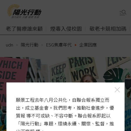
老了醫療誰來顧
煙毒入侵校園
敬老卡競相加碼
udn
陽光行動
ESG焦慮年代
企業因應
願景工程去年八月公共化，自聯合報系獨立而
出，成立基金會。我們思考，推動社會進步，優
質報 導不可或缺、不容中斷。聯合報系即起以
「陽光行動」專題，環繞永續、關懷、監督，推