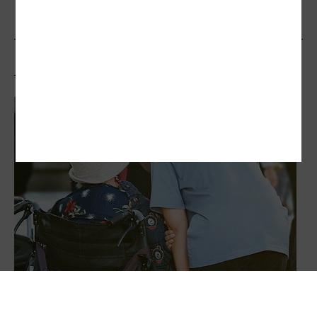
相關文章
照顧殺人擬修法免入獄 掀論戰