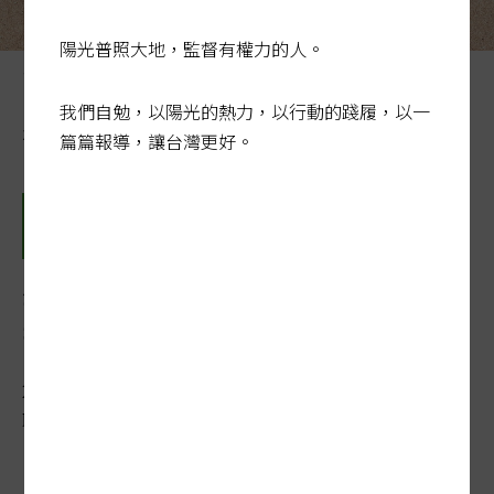
陽光普照大地，監督有權力的人。
台灣邁入高齡社會「長照殺人」案件時有所聞，法務部提
出三項修法方向，盼能讓不得已的「加害者」解決司法困
我們自勉，以陽光的熱力，以行動的踐履，以一
境。插畫／陳靖宜
篇篇報導，讓台灣更好。
禁錮人生 法院判決道盡照顧
苦
2023-02-12 05:31:13
聯合報 / 記者林孟潔／台北報導