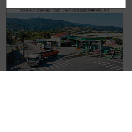
行人盲區「人車衝突」成奪命殺手 加油站出入口
怎麼改能避免悲劇