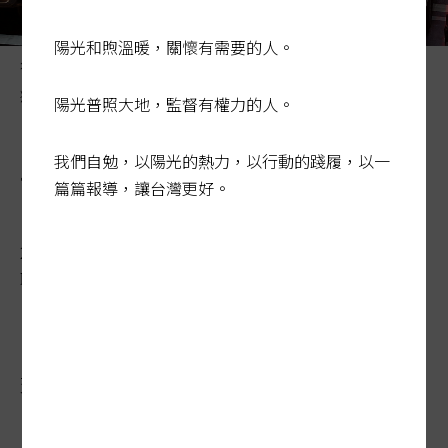
陽光和煦溫暖，關懷有需要的人。
行人走在斑馬線的窘迫與危險，政府推動路口改善卻未對
症下藥。記者曾學仁／攝影
陽光普照大地，監督有權力的人。
工程失靈 路口改善死傷卻未
我們自勉，以陽光的熱力，以行動的踐履，以一
篇篇報導，讓台灣更好。
降
2023-05-25 04:56:19
聯合報 / 記者楊竣傑、周湘芸／專題報導
交通部雖已改善千餘個高風險路口，去年路
口行人死傷數卻不減反增，創近年新高，美