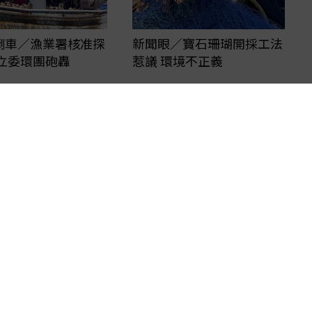
倒車／漁業署核准探
新聞眼／寶石珊瑚開採工法
 立委環團砲轟
惹議 環境不正義
服
新聞授權
服務條款
·
著作權
·
隱私權聲明
聯合報系
訂報紙