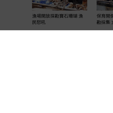
保育開
漁場開放探勘寶石珊瑚 漁
勘採集
民怒吼
核三廠出水口 已演化出耐
熱珊瑚
刊登廣告
FAQ
·
客