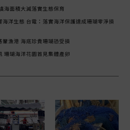
：填海面積大減落實生態保育
響海洋生態 台電：落實海洋保護達成珊瑚零淨損
基翬漁港 海底珍貴珊瑚恐受損
訊 珊瑚海洋花園首見集體產卵