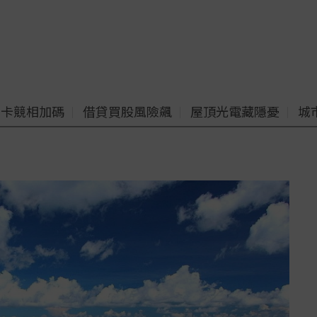
老卡競相加碼
借貸買股風險飆
屋頂光電藏隱憂
城