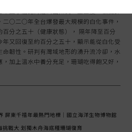
七年因水溫比周邊高出攝氏二至三度，被批評
，二○二○年全台爆發最大規模的白化事件，
約百分之五十（健康狀態）， 隔年降至百分
今年又回復至約百分之五十，顯示能從白化受
生命韌性。研判有灣域地形的湧升流冷卻，水
應，加上溫水中養分充足，珊瑚吃得飽又好，
界 屏東千禧年最熱門地標｜國立海洋生物博物館
海挑戰大 划獨木舟海底種珊瑚復育