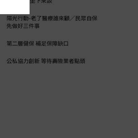
爭議 醫保坐下來談
陽光行動-老了醫療誰來顧／民眾自保
先做好三件事
第二層健保 補足保障缺口
公私協力創新 等待壽險業者點頭