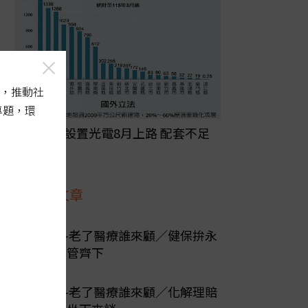
，推動社
專題，環
屋頂強制設置光電8月上路 配套不足
恐埋後患
最新文章
陽光行動-老了醫療誰來顧／健保拚永
續 必須多管齊下
陽光行動-老了醫療誰來顧／化解理賠