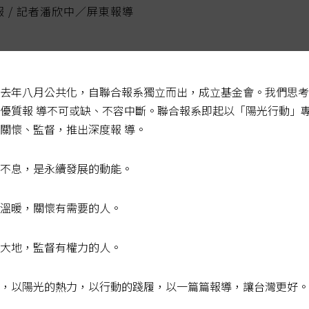
報 / 記者潘欣中／屏東報導
察指標，台電核三廠出水口周邊海域在一九八
去年八月公共化，自聯合報系獨立而出，成立基金會。我們思考
界將矛頭指向核三廠「人造溫水」惹禍，但隨
優質報 導不可或缺、不容中斷。聯合報系即起以「陽光行動」
出海水異常升溫是主因，且已演化出潛藏抗暖
關懷、監督，推出深度報 導。
視為世界級的「珊瑚抗海洋暖化實驗站」。
不息，是永續發展的動能。
林」，為地球提供重要的生態服務功能，但因
溫暖，關懷有需要的人。
全球珊瑚都陷入生死存亡的威脅；國立海生館
調查發現，核三廠出水口珊瑚在七次大白化危
大地，監督有權力的人。
性，被視為生態復育韌性指標性的耐熱物種，
，以陽光的熱力，以行動的踐履，以一篇篇報導，讓台灣更好。
化的基因密碼。