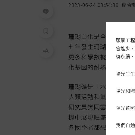
2023-06-24 03:54:39
聯合
珊瑚白化是全球暖化觀
願景工程
七年發生珊瑚白化，外
會進步，
更多科學數據出爐，查
繞永續、
化基因的耐熱珊瑚，被
陽光生生
珊瑚礁是「水中熱帶雨
陽光和煦
人類活動和氣候變遷，
研究員樊同雲說，長期
陽光普照
機中展現旺盛的生命韌
我們自勉
各國學者都想解開抗暖