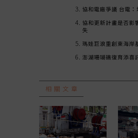
協和電廠爭議 台電
協和更新計畫是否影
失
瑪娃巨浪重創東海岸
澎湖珊瑚礁復育添喜
相關文章