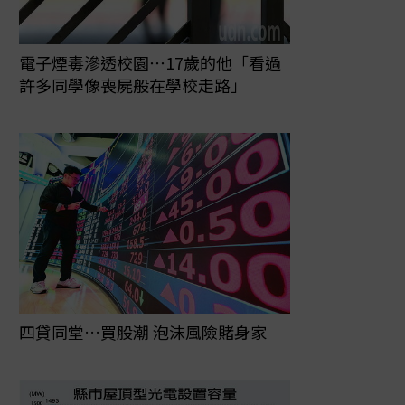
電子煙毒滲透校園⋯17歲的他「看過
許多同學像喪屍般在學校走路」
四貸同堂…買股潮 泡沫風險賭身家