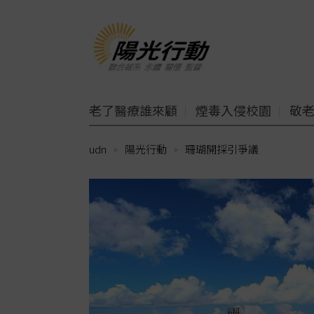
老了醫療誰來顧
煙毒入侵校園
敬
udn
陽光行動
珊瑚開採引爭議