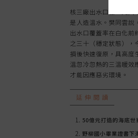
核三廠出水口在一九八
是人造溫水。樊同雲說
出水口覆蓋率在白化前
之三十（穩定狀態），
損後快速復原，具高度
溫忽冷忽熱的三溫暖效
才能因應惡劣環境。
延伸閱讀
50億元打造的海底世
野柳國小畢業證書下