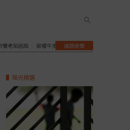
市雙老陷困局
碳權牛步缺配套
議題總覽
陽光精選