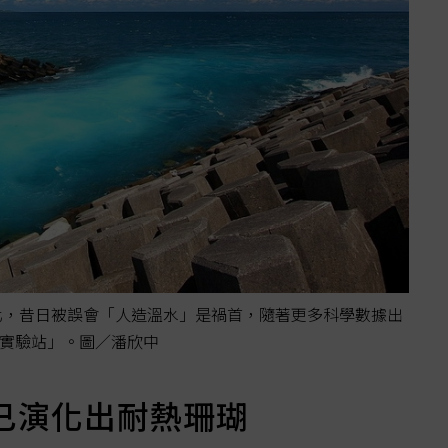
白化，昔日被誤會「人造溫水」是禍首，隨著更多科學數據出
實驗站」。圖／潘欣中
已演化出耐熱珊瑚