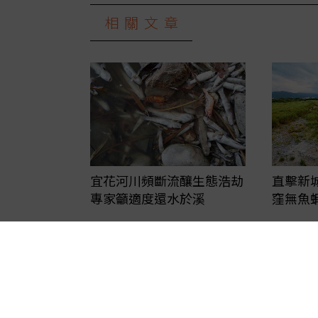
相關文章
宜花河川頻斷流釀生態浩劫
直擊新
專家籲適度還水於溪
窪無魚