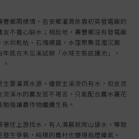
壽豐鄉兩樣情，吉安鄉灌溉依靠初英發電廠的
農友不擔心缺水；相反地，壽豐鄉沒有發電廠
，水圳乾枯、石塊裸露，水窪聚集混濁沉澱
去年底在木瓜溪試辦「水域生態庇護池」，
」。
是主要灌溉水源，儘管主溪流仍有水，但支流
支流溪水的農友苦不堪言，只能配合農水署花
能勉強讓農作物繼續生長。
搶著往上游找水，有人清晨就爬山搶水，導致
至發生爭執，純樸的農村也變得烏煙瘴氣。