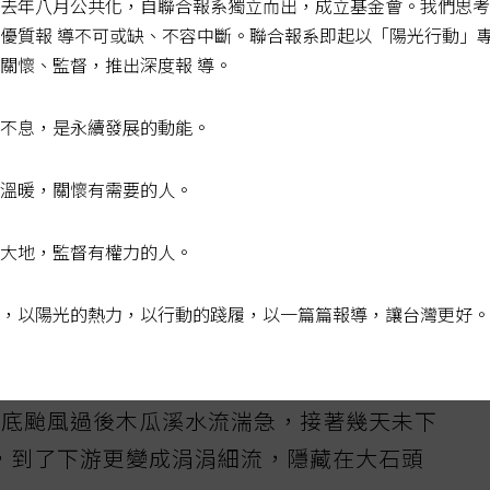
去年八月公共化，自聯合報系獨立而出，成立基金會。我們思考
優質報 導不可或缺、不容中斷。聯合報系即起以「陽光行動」
邊，有些零星農作。種菜的林姓老農說，小時
關懷、監督，推出深度報 導。
水一來沖刷橋墩，現在新城溪沒有水，他都是
不息，是永續發展的動能。
。隔壁菜園的鄰居不信邪，還是想從新城溪接
水枯死一片，留下荒廢菜園。
溫暖，關懷有需要的人。
狀況愈來愈明顯，儘管公家單位常派怪手挖土
大地，監督有權力的人。
很危險，暴漲溪水可能衝上橋面、淹過溪床。
堤防的計畫，但後來沒下文。
，以陽光的熱力，以行動的踐履，以一篇篇報導，讓台灣更好。
蓮，愈往南走，溪水愈乾。花蓮市向南第一條
月底颱風過後木瓜溪水流湍急，接著幾天未下
，到了下游更變成涓涓細流，隱藏在大石頭