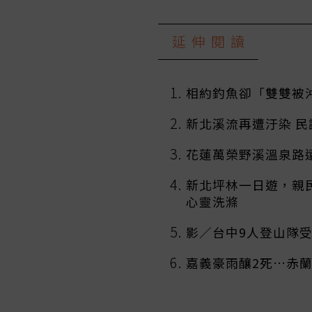
延伸閱讀
相約釣魚卻「雙雙被
新北溪流再遭汙染 
花蓮萬榮野溪溫泉路
新北坪林一日遊，親
心靈洗滌
影／台中9人登山隊
嘉義豪雨釀2死…赤蘭