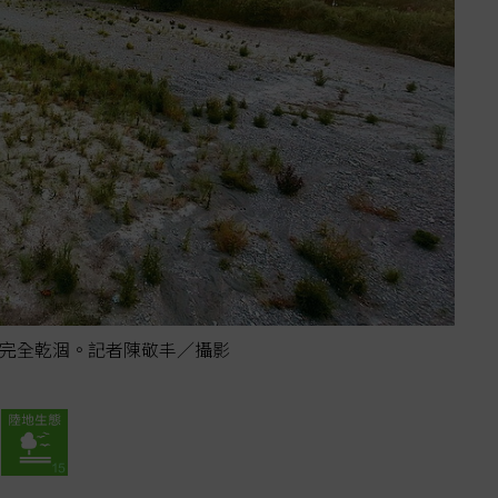
完全乾涸。記者陳敬丰／攝影