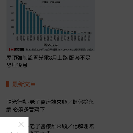
屋頂強制設置光電8月上路 配套不足
恐埋後患
最新文章
陽光行動-老了醫療誰來顧／健保拚永
續 必須多管齊下
陽光行動-老了醫療誰來顧／化解理賠