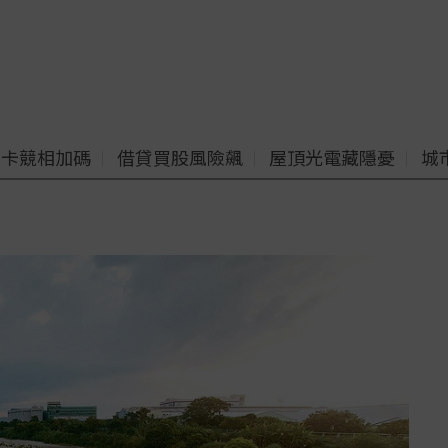
老卡競相加碼
借貸買股風險飆
屋頂光電藏隱憂
城