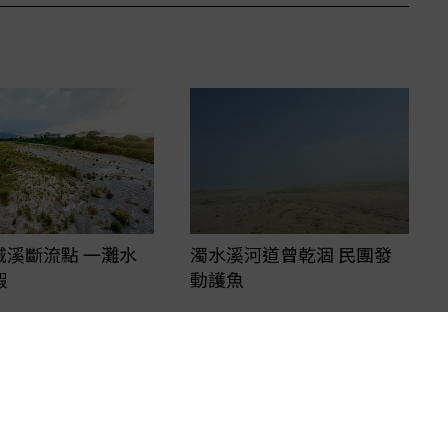
城溪斷流點 一灘水
濁水溪河道曾乾涸 民團發
蝦
動護魚