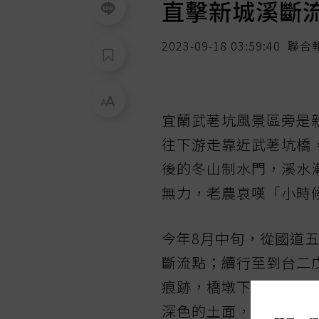
直擊新城溪斷流
2023-09-18 03:59:40
聯合
宜蘭武荖坑風景區旁是
往下游走靠近武荖坑橋
後的冬山制水門，溪水
無力，老農哀嘆「小時
今年8月中旬，從國道五
斷流點；續行至到台二
痕跡，橋墩下荒煙蔓草
深色的土面，足以證明