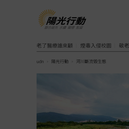
老了醫療誰來顧
煙毒入侵校園
敬
udn
陽光行動
河川斷流毀生態