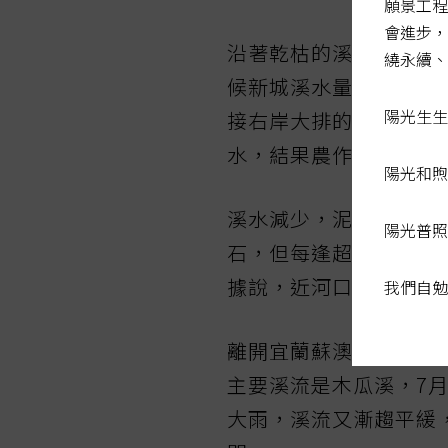
願景工程
會進步，
沿著乾枯的溪床走向岸
繞永續、
候新城溪水量豐沛，大
陽光生生
接右岸大排的水來灌溉
水，結果農作物等不到
陽光和煦
溪水減少，泥沙淤積的
陽光普照
石，但每逢超大豪雨仍
據說，近河口處曾有建
我們自勉
離開宜蘭蘇澳鎮進入花
主要溪流是木瓜溪，7
大雨，溪流又漸趨平緩