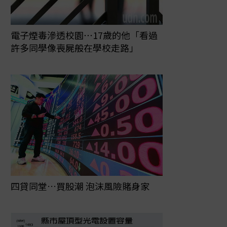
電子煙毒滲透校園⋯17歲的他「看過
許多同學像喪屍般在學校走路」
四貸同堂…買股潮 泡沫風險賭身家