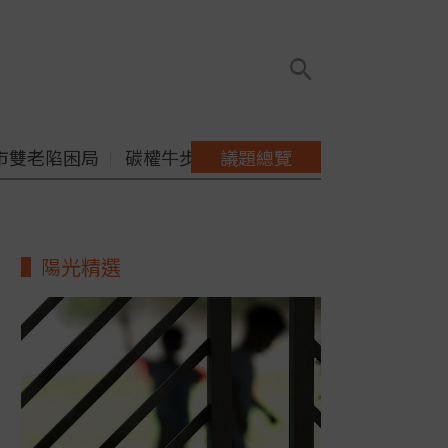
市雙老陷困局
碳權牛步缺配套
議題總覽
陽光精選