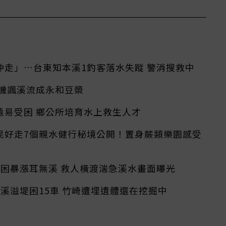
沖走」…台東知本溪1釣客落水失蹤 警消搜救中
民譏諷溪流成永和豆漿
遠易受困 鄉公所培育水上救生人才
民好走7個親水健行秘境公開！置身蕨類樂園感受
受困暴漲耳無溪 救人橫渡湍急溪水畫面曝光
溪溢堤困15車 竹崎遭埋遺體還在挖掘中