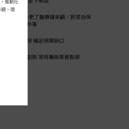
爭議 醫保坐下來談
，推動社
專題，環
陽光行動-老了醫療誰來顧／民眾自保
先做好三件事
第二層健保 補足保障缺口
公私協力創新 等待壽險業者點頭