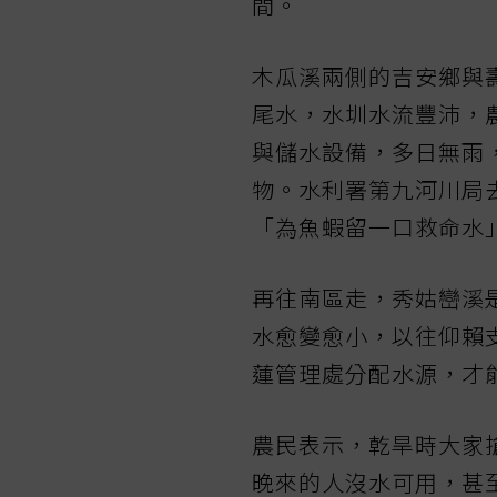
間。
木瓜溪兩側的吉安鄉與
尾水，水圳水流豐沛，
與儲水設備，多日無雨
物。水利署第九河川局
「為魚蝦留一口救命水
再往南區走，秀姑巒溪
水愈變愈小，以往仰賴
蓮管理處分配水源，才
農民表示，乾旱時大家
晚來的人沒水可用，甚