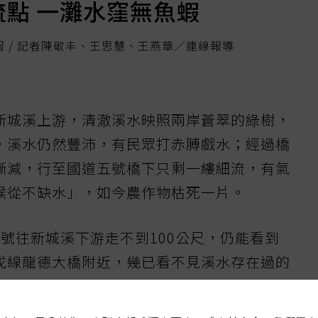
點 一灘水窪無魚蝦
報 / 記者陳敬丰、王思慧、王燕華／連線報導
新城溪上游，清澈溪水映照兩岸蒼翠的綠樹，
，溪水仍然豐沛，有民眾打赤膊戲水；經過橋
漸減，行至國道五號橋下只剩一縷細流，有氣
候從不缺水」，如今農作物枯死一片。
號往新城溪下游走不到100公尺，仍能看到
戊線龍德大橋附近，幾已看不見溪水存在過的
，一灘水窪中沒有任何魚蝦，只有橋下一道較
7月底颱風來襲，曾讓這裡獲得短暫滋潤。