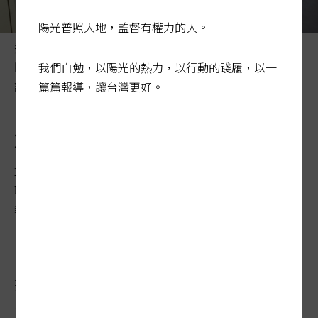
陽光普照大地，監督有權力的人。
近年有社工因為在北部房租貴、物價高等經濟因素，選擇
回中南部家鄉，以減少開支，導致人才留不住。示意圖。
我們自勉，以陽光的熱力，以行動的踐履，以一
記者曾學仁／攝影
篇篇報導，讓台灣更好。
解社工荒 北部籲發都會加給
2024-03-17 03:02:07
聯合報 / 記者張曼蘋、林佳彣、吳淑玲、陳俊智／連線
報導
招募社工也遇上城鄉差距，新北社會局副局
長許秀能表示，社安網在各縣市開社工缺，