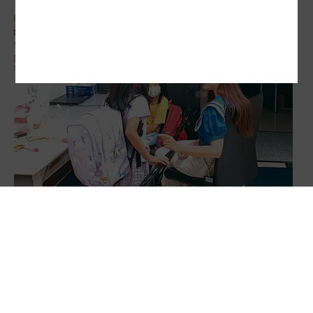
3高3缺…社工人力荒 縣市招聘永遠補不滿