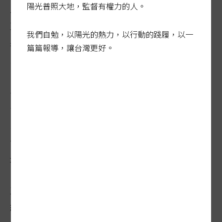
陽光普照大地，監督有權力的人。
戶長是65歲以上老人的家庭，平均每月消費
支出4.86萬元，是全體家庭平均的七成。如
我們自勉，以陽光的熱力，以行動的踐履，以一
果夫妻月退合計夠支應這個開銷，和其他老
篇篇報導，讓台灣更好。
人家庭相比，生活水準已是中上。
為什麼「平均即中上」呢？2022年，經濟戶
長65歲以上家庭有224.7萬戶，其中有一半
家戶落在全台「最低所得組」（第一等分
位）。這組的老人家庭，平均一年消費支出
是38萬元，換算成月開銷是3.16萬元。
主計總處的家庭收支調查，有一項分類是按
經濟戶長的年齡分，經濟戶長是家中主要收