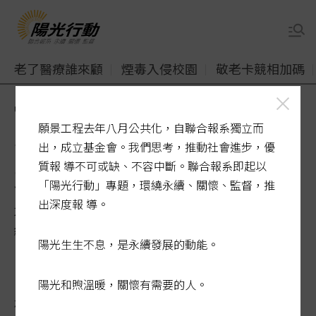
老了醫療誰來顧
煙毒入侵校園
敬老卡競相加碼
udn
陽光行動
高齡通膨危機
願景工程去年八月公共化，自聯合報系獨立而
高齡通膨危機／銀髮家戶月均
出，成立基金會。我們思考，推動社會進步，優
質報 導不可或缺、不容中斷。聯合報系即起以
支出4.86萬
「陽光行動」專題，環繞永續、關懷、監督，推
出深度報 導。
2024-03-26 02:20:32
經濟日報 / 記者徐碧華／台北報導
陽光生生不息，是永續發展的動能。
陽光和煦溫暖，關懷有需要的人。
根據主計總處2022年的家庭收支調查，經濟