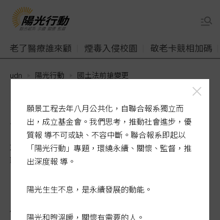
老了醫療誰來顧
煙毒入侵校園
敬老卡競相加碼
udn
陽光行動
國土法前搶變更
冷眼集／移峰填谷 政府該有
願景工程去年八月公共化，自聯合報系獨立而
公平機制
出，成立基金會。我們思考，推動社會進步，優
質報 導不可或缺、不容中斷。聯合報系即起以
2024-08-06 00:32:54
「陽光行動」專題，環繞永續、關懷、監督，推
聯合報 / 本報記者侯俐安
出深度報 導。
陽光生生不息，是永續發展的動能。
攸關國家未來百年土地使用方式的國土計畫
陽光和煦溫暖，關懷有需要的人。