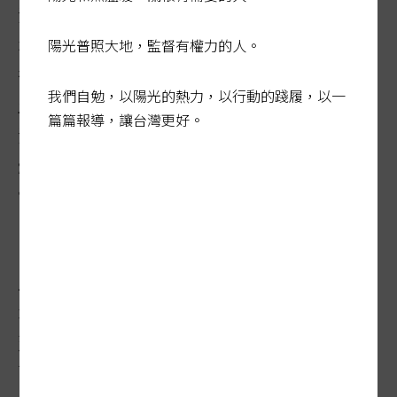
法，還未上路就演變成一場從中央、地方到
地主的大亂鬥。走訪全台各地，土地畫分彷
陽光普照大地，監督有權力的人。
彿正在進行一場五鬼搬運的大風吹，在追逐
我們自勉，以陽光的熱力，以行動的踐履，以一
土地利益的過程中也逐漸背離永續發展的立
篇篇報導，讓台灣更好。
法初衷，背後原因除了台灣自始至終欠缺整
體國土藍圖，改制過程更缺乏公平正義的機
制。
台灣長期缺乏一套完整的土地利用機制，加
上地價炒作持續翻漲，當地主在農地上東一
塊、西一塊零碎變更，最後再化整為零成為
建地或工廠，甚至還能被政府徵收為科學園
區，一夕致富案例遍地都是，到近年國家資