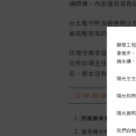
燒師傅，內部還有菜色
台北看守所為避免明火
被高壓蒸氣的巨大噪音
願景工程
炊場作業收容人，清晨
會進步，
繞永續、
北所炊場主任管理員黃
苦，根本沒有人想來。
陽光生生
延伸閱讀
陽光和煦
陽光普照
把握最後會客機會 
我們自勉
沒分成小包就丟進冰