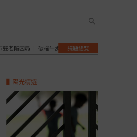
市雙老陷困局
碳權牛步缺配套
議題總覽
陽光精選