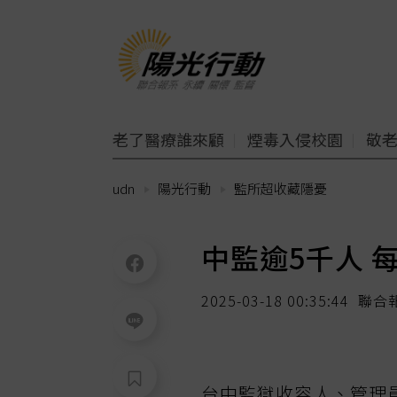
老了醫療誰來顧
煙毒入侵校園
敬
udn
陽光行動
監所超收藏隱憂
中監逾5千人 
2025-03-18 00:35:44
聯合
台中監獄收容人、管理