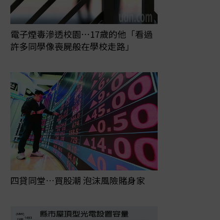
電子煙毒滲透校園⋯17歲的他「看過
許多同學像喪屍般在學校走路」
四貸同堂…買股潮 泡沫風險賭身家