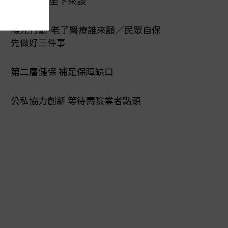
爭議 醫保坐下來談
陽光行動-老了醫療誰來顧／民眾自保
先做好三件事
第二層健保 補足保障缺口
公私協力創新 等待壽險業者點頭