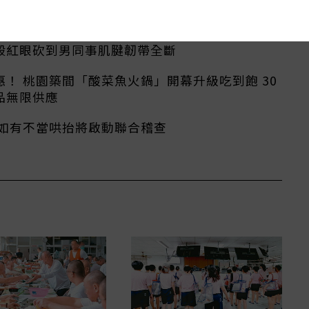
羅東夜市阿伯持2把菜刀叫罵嗆警「我又沒怎樣」
殺紅眼砍到男同事肌腱韌帶全斷
！ 桃園築間「酸菜魚火鍋」開幕升級吃到飽 30
品無限供應
：如有不當哄抬將啟動聯合稽查