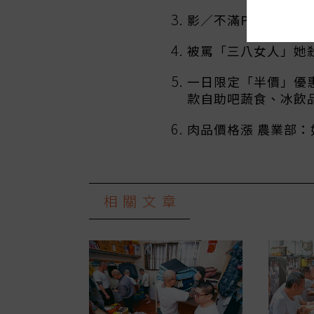
影／不滿PUB太吵 
被罵「三八女人」她
一日限定「半價」優惠
款自助吧蔬食、冰飲
肉品價格漲 農業部
相關文章