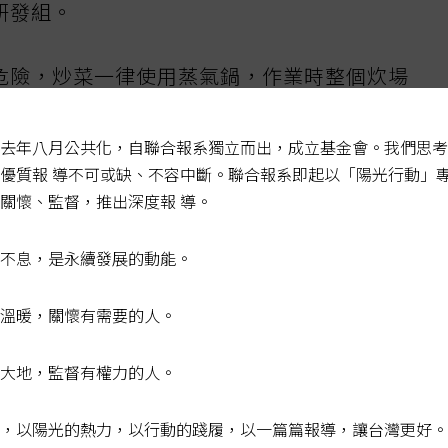
研發組。
危險，炒菜一律使用蒸氣鍋，作業時整個炊場
充斥，作業者必須戴上防噪耳罩護聽力。
去年八月公共化，自聯合報系獨立而出，成立基金會。我們思考
五點半就離開舍房，收封時已是傍晚快六點。
優質報 導不可或缺、不容中斷。聯合報系即起以「陽光行動」
關懷、監督，推出深度報 導。
介宏說，只能從三年以下刑期者挑人，太辛
不息，是永續發展的動能。
溫暖，關懷有需要的人。
大地，監督有權力的人。
陳佩琪下午衝台北看守所見柯文哲
，以陽光的熱力，以行動的踐履，以一篇篇報導，讓台灣更好。
箱？專家揭存放牛絞肉容易犯的8種錯誤