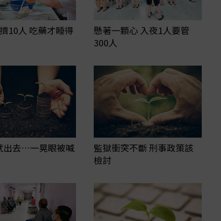
擠10人 吃藥才睡得
懸著一顆心 入夜1人要管
300人
就出去…一晃眼被喊
監獄衝突不斷 刑事政策該
檢討