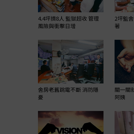
4.4坪擠8人 監獄超收 管理
2坪監舍
風險與衝擊日增
著
關一關
舍房老舊跳電不斷 消防隱
阿姨
憂