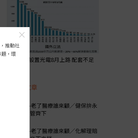
，推動社
專題，環
屋頂強制設置光電8月上路 配套不足
恐埋後患
最新文章
陽光行動-老了醫療誰來顧／健保拚永
續 必須多管齊下
陽光行動-老了醫療誰來顧／化解理賠