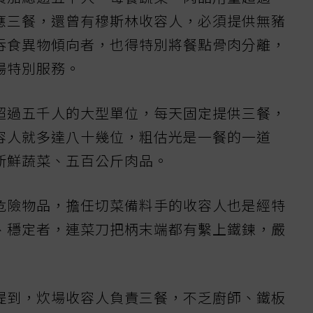
應三餐，還曾有穆斯林收容人，必須提供無豬
吞食異物傾向者，也得特別將餐點骨肉分離，
場特別服務。
超過五千人的大型單位，每天固定提供三餐，
容人就多達八十幾位，粗估光是一餐的一道
新鮮蔬菜、五百公斤肉品。
危險物品，擔任切菜備料手的收容人也是經特
、穩定者，連菜刀把柄末端都有繫上鐵鍊，嚴
提到，炊場收容人負責三餐，不乏廚師、鐵板