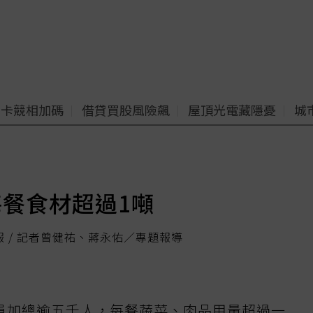
老卡競相加碼
借貸買股風險飆
屋頂光電藏隱憂
城
每餐食材超過1噸
報 / 記者曾健祐、蔣永佑／專題報導
員加總逾五千人，每餐蔬菜、肉品用量超過一