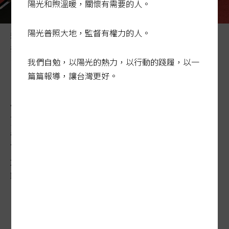
陽光和煦溫暖，關懷有需要的人。
陽光普照大地，監督有權力的人。
這屆國會多次上演全武行，大罷免發動後國會唱空城，立
委顧及形象也不打架了，修繕經費沒再上升。圖／聯合報
我們自勉，以陽光的熱力，以行動的踐履，以一
系資料照片
篇篇報導，讓台灣更好。
立院空轉…最長會期立委忙罷
免 延會期間排了高達110場活
動
2025-09-02 00:00:00
聯合報 / 記者唐筱恬、蔡晉宇／台北報導