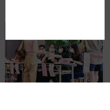
相關文章
罷免、公投狂燒15億公帑 勞民傷財