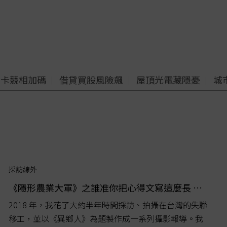
老卡競相加碼
借貸買股風險飆
屋頂光電藏隱憂
城
採訪線外
《隱形農業大軍》之誰准你把心得文寫這麼長 這樣大家會很困擾
2018 年，我花了大約半年時間採訪、拍攝在台灣的失聯
移工，並以《異鄉人》為題製作成一系列攝影報導。我