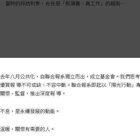
當時的採訪對象，有些是「假讀書、真工作」的越南或
印尼移工，也有離開受雇家庭、工廠，輾轉進入農
業、...
去年八月公共化，自聯合報系獨立而出，成立基金會。我們思考
優質報 導不可或缺、不容中斷。聯合報系即起以「陽光行動」
關懷、監督，推出深度報 導。
不息，是永續發展的動能。
溫暖，關懷有需要的人。