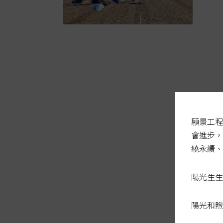
願景工程
會進步，
繞永續、
陽光生生
陽光和煦