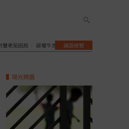
市雙老陷困局
碳權牛步缺配套
議題總覽
陽光精選