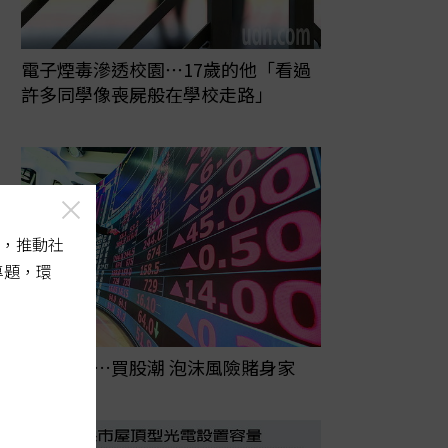
電子煙毒滲透校園⋯17歲的他「看過
許多同學像喪屍般在學校走路」
，推動社
專題，環
四貸同堂…買股潮 泡沫風險賭身家