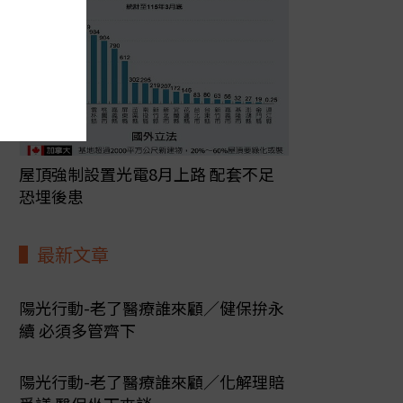
屋頂強制設置光電8月上路 配套不足
恐埋後患
最新文章
陽光行動-老了醫療誰來顧／健保拚永
續 必須多管齊下
陽光行動-老了醫療誰來顧／化解理賠