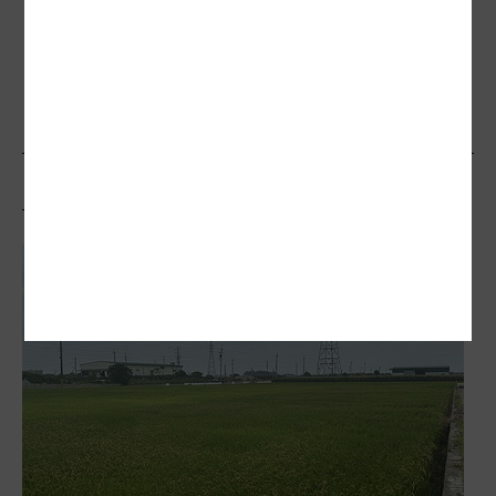
空汙抵換能救南部？環團轟「騙局一
場」：全為了開發案
相關文章