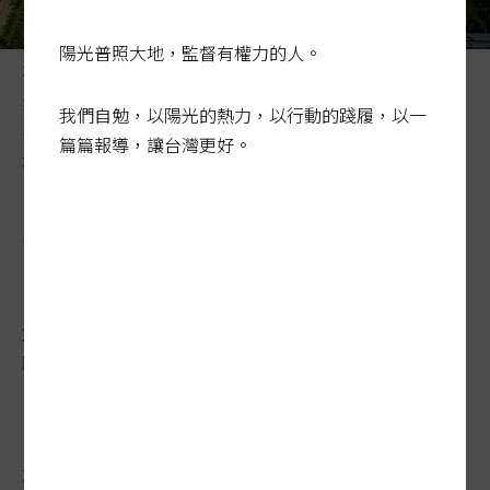
陽光普照大地，監督有權力的人。
花蓮縣政府目前收到觀光投資興辦事業計畫，有七件在人
氣景點七星潭風景區周邊，被形容大型度假村「圍攻」七
我們自勉，以陽光的熱力，以行動的踐履，以一
星潭，更引來規避環評質疑。圖為七星潭旁度假村預定
篇篇報導，讓台灣更好。
地。記者季相儒／攝影
七度假村「圍攻」七星潭 環
團：別讓業者規避環評闖關
2024-08-07 01:54:15
聯合報 / 記者黃婉婷、王燕華／連線報導
花蓮縣七星潭蔚藍海景遠近馳名，未來可能