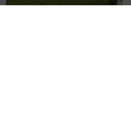
回響／翁章梁籲國土法延後上路 政院允速將配套
修法到位
國土計畫法 淪俄羅斯輪盤