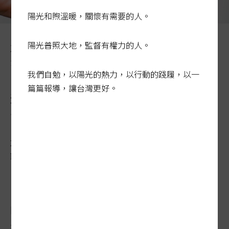
陽光和煦溫暖，關懷有需要的人。
M化車可以從任何人的手機位置，追蹤其行蹤，最高法院
陽光普照大地，監督有權力的人。
及學者都認為，以此科技執法須先有法律授權，科技偵查
法的立法卻始終只聞樓梯響。記者曾學仁／攝影
我們自勉，以陽光的熱力，以行動的踐履，以一
篇篇報導，讓台灣更好。
科偵立法牛步 像「騎Ubike追
高鐵」
2023-03-26 02:41:22
聯合報 / 記者林孟潔、蔣永佑／台北報導
M化車被最高法院指侵害隱私、資訊自主
權，且欠缺法律授權，然而適法性爭議存在