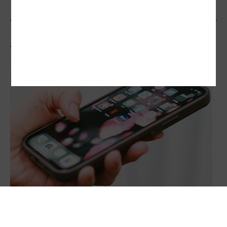
相關文章
科偵立法牛步 像「騎Ubike追高鐵」