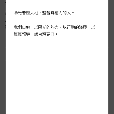
打詐淪口號 警安心執法成奢求
陽光普照大地，監督有權力的人。
詐騙集團日漸猖獗，全台去年詐騙贓款逾六十億，再創歷
史新高，行政院挹注十四億元組成「打詐國家隊」，除堵
詐、防詐，警方也肩負......
我們自勉，以陽光的熱力，以行動的踐履，以一
篇篇報導，讓台灣更好。
最新報導