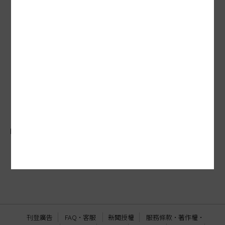
M化車辦案爭議
M化車蒐證侵害隱私…科技偵查 立法漏洞仍未補
刊登廣告
FAQ
·
客服
新聞授權
服務條款
·
著作權
·