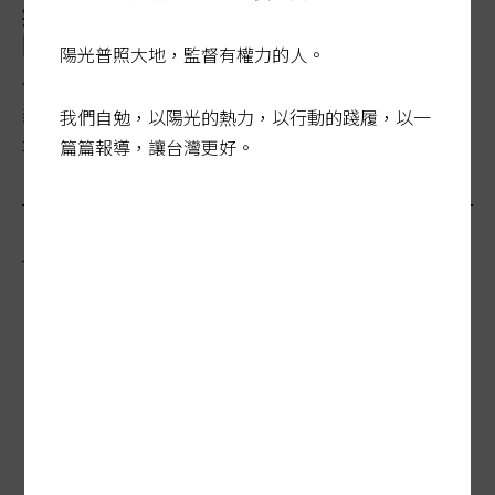
癌友奔波找健保床 病人為符商保資格被迫轉
院
陽光普照大地，監督有權力的人。
健保署近期要求各醫院，不得讓使用標靶藥物等口服癌症
新藥病人使用健保病房，癌友無法符合商業保單「要住院
我們自勉，以陽光的熱力，以行動的踐履，以一
才能理賠」要求，被迫......
篇篇報導，讓台灣更好。
最新報導