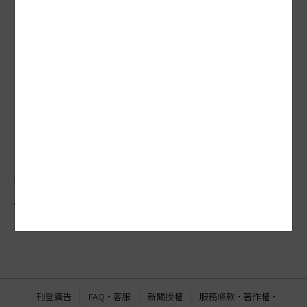
商保補健保牛步
健保丟包、商保規定不合時宜 癌友貼求救訊息
刊登廣告
FAQ
·
客服
新聞授權
服務條款
·
著作權
·