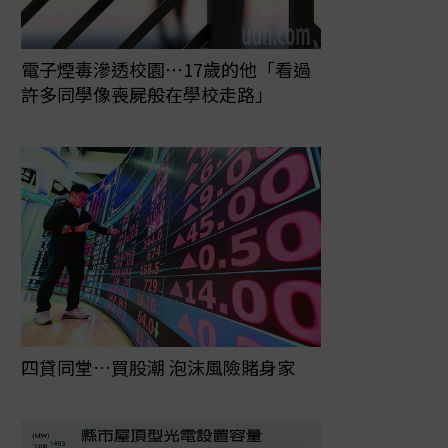
電子煙毒滲透校園⋯17歲的他「看過
許多同學像喪屍般在學校走路」
【校園營養午餐】數位專題
5元，是雲林縣一餐營養午餐的金額。已經夠低的價格，還不全然
工、維護設備、運送等各項成本扣完，孩子一餐實際吃到的食材費
商店買不到一顆御飯糰。...
四貸同堂…買股潮 泡沫風險賭身家
完整報導