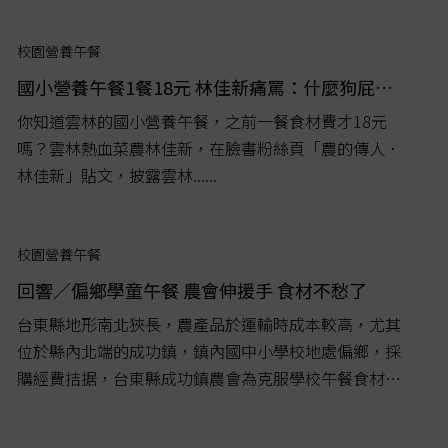
校園營養午餐
國小營養午餐1餐18元 林佳新痛罵：什麼狗屁政府？
你知道雲林的國小營養午餐，之前一餐食材費才18元
嗎？雲林熱血菜農林佳新，在臉書粉絲頁「農的傳人．
林佳新」貼文，披露雲林......
校園營養午餐
回響／偏鄉學童午餐 農會伸援手 食材不愁了
台東縣地形南北狹長，農產品於運輸時成本較高，尤其
位於縣內北端的成功鎮，鎮內國中小學校地處偏鄉，採
購經費拮据，台東縣成功鎮農會為克服學校午餐食材來
源不穩定問題，成立蔬菜產銷班，專事蔬菜生產，提供
鄰近學校午餐蔬菜。...