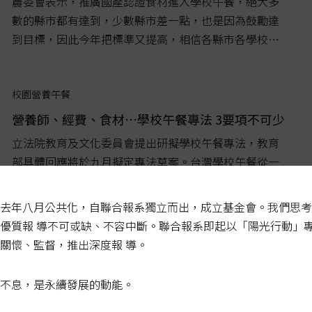
農委會表示，推廣國產認證食材進入學校午餐，絕大多
數的縣市都有達到，少數縣市差一點，也是因為鼓勵達
到目標，因此今年把標準又提高，相信各縣市各學校努
力一點應該就可以做到。...
校園營養午餐
營養師、經費、食材…學校午餐專法 3要項不可少
立法院教育及文化委員會提出研擬學校午餐專法，教育
部具體回應將於九月擬定專法草案。台灣學校午餐從一
甲子前的扶貧救濟舉措開始，至今落後日韓鄰近國家廿
年，箇中緣由難以一言蔽之，但眼下朝野共識皆是朝向
去年八月公共化，自聯合報系獨立而出，成立基金會。我們思考
訂專法、確立中央政策法源依據，不能再拖。但日前教
優質報 導不可或缺、不容中斷。聯合報系即起以「陽光行動」
育部安排各地公聽會的草案和執政黨立委提出的三個版
校園營養午餐
關懷、監督，推出深度報 導。
本，遭戲稱為「學校衛生法1.2版」，前瞻性不足。...
孩子怕吃三色豆！ 學校午餐專法 教部9.1前提版本
不息，是永續發展的動能。
立法院教育委員會昨天審查立委版學校午餐促進條例草
案，但教育部並未如期提出政院版草案，引起立委不