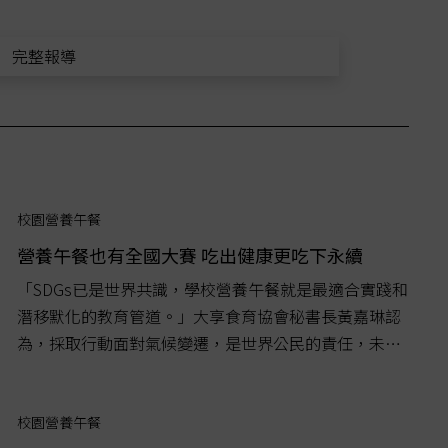
完整報導
校園營養午餐
營養午餐也有全國大賽 吃出健康更吃下永續
「SDGs已是世界共識，學校營養午餐就是最適合實踐和
潛移默化的教育管道。」大享食育協會秘書長黃嘉琳認
為，採取行動面對氣候變遷，是世界公民的責任，未來
協會將繼續向各地學校合作，以「食育」吃出永續未
來。...
校園營養午餐