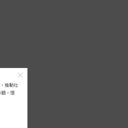
，推動社
專題，環