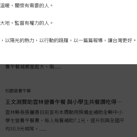
滿，要求教育部最慢九月一日前須提出版本。教育部承
溫暖，關懷有需要的人。
諾，由於學校午餐相關事務涉及各縣市經費、人力，還
須一點時間與各縣市溝通，會在期限前提出版本。...
大地，監督有權力的人。
校園營養午餐
南投洋蔥炒蛋、北市壽喜燒 立委批營養午餐城鄉差距
，以陽光的熱力，以行動的踐履，以一篇篇報導，讓台灣更好。
立法院教育及文化委員會今天審查立委蔡培慧等22名立
委提出的「學校午餐促進條例草案」。蔡培慧表示，營
養午餐城鄉差距大，南......
校園營養午餐
王文淵贊助雲林營養午餐 與小學生共餐讚吃得比我好
雲林縣長張麗善日前宣布本周動用預備金補助全縣中小
學生營養午餐費，每人每餐補助7.1元，提升到與全國平
均30.9元相等，......