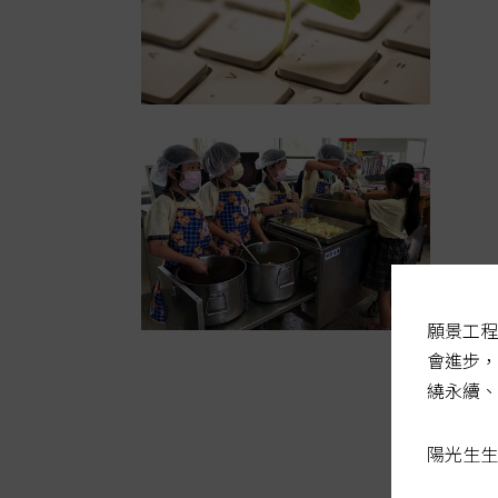
願景工程
會進步，
繞永續、
陽光生生