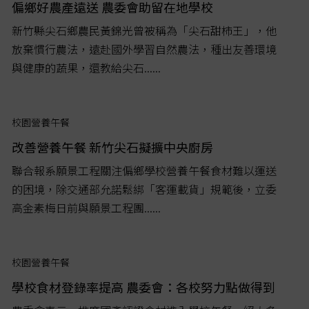
偏鄉好農產遠送 農委會助留在地學校
新竹縣尖石鄉農民黃錦光曾被稱為「尖石甜柿王」，他
放棄慣行農法，遠赴國外學習自然農法，種出友善環境
與健康的蔬果，還教給尖石......
校園營養午餐
改善營養午餐 新竹尖石擬擴中央廚房
聯合報系願景工程關注偏鄉學校營養午餐食材難以運送
的困境，除交通部允諾鬆綁「客運載貨」規範後，立委
高金素梅日前與願景工程團......
校園營養午餐
學校食材登錄率提高 農委會：各校努力點做得到