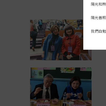
陽光和煦
陽光普照
我們自勉