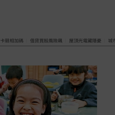
老卡競相加碼
借貸買股風險飆
屋頂光電藏隱憂
城