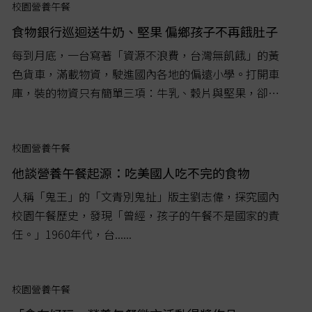
校園營養午餐
食物銀行巡迴送牛奶、堅果 偏鄉孩子不再餓肚子
每到月底，一台寫著「資源不浪費，台灣無飢餓」的黃
色貨車，滿載物資，駛進國內各地的偏遠小學。打開車
庫，裝的物資只有簡單三項：牛乳、穀片與堅果，卻是
許多偏鄉學童生活裡吃不到、甚至沒吃過的食物。...
校園營養午餐
他談營養午餐起源：吃美國人吃不完的食物
人稱「鬼王」的「文青別鬼扯」版主劉志偉，探究國內
校園午餐歷史，發現「曾經，孩子的午餐不是國家的責
任。」1960年代，台......
校園營養午餐