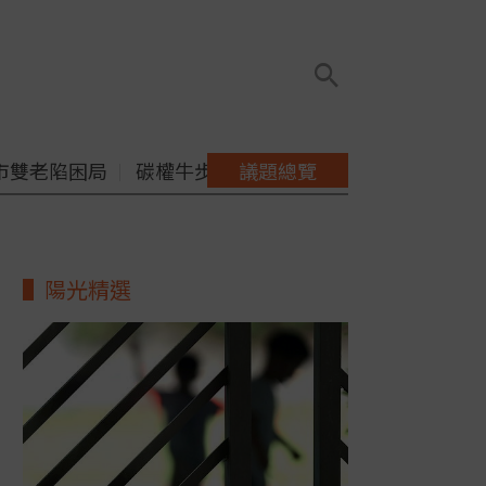
市雙老陷困局
碳權牛步缺配套
議題總覽
陽光精選