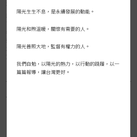
非洲豬瘟防疫更嚴峻 別忘當年1700億的痛
陽光生生不息，是永續發展的動能。
民國八十六年三月，口蹄疫風暴席捲台灣養豬業，超過三
百八十萬頭豬隻四個月內被撲殺，豬肉市場價格崩盤。一
陽光和煦溫暖，關懷有需要的人。
年後，每年五百億豬肉外銷市場蒸發，產業鍊經濟損失高
達一千七百億元。雲林有家豬場在風暴中倖免於難，農場
陽光普照大地，監督有權力的人。
主人李坤達回首當年卻感嘆：「就是因為沒有中，所以賠
更多！」...
我們自勉，以陽光的熱力，以行動的踐履，以一
篇篇報導，讓台灣更好。
最新報導