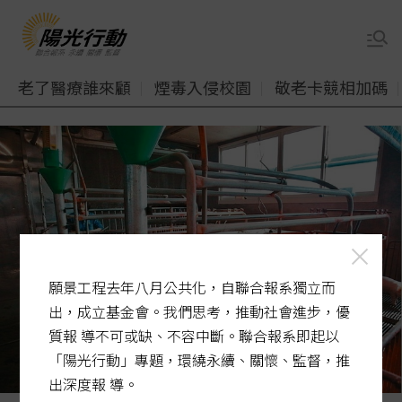
老了醫療誰來顧
煙毒入侵校園
敬老卡競相加碼
願景工程去年八月公共化，自聯合報系獨立而
出，成立基金會。我們思考，推動社會進步，優
質報 導不可或缺、不容中斷。聯合報系即起以
「陽光行動」專題，環繞永續、關懷、監督，推
出深度報 導。