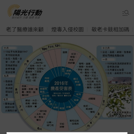
老了醫療誰來顧
煙毒入侵校園
敬老卡競相加碼