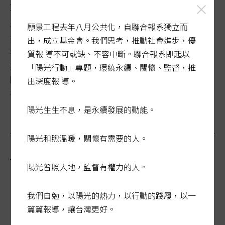
端出對策腳步慢了 2016年農產受害表曝光
極熱、極冷、強風、暴雨，氣候變遷正威脅地球每個角
願景工程去年八月公共化，自聯合報系獨立而
落。近年來，台灣農作物受天災衝擊一年比一年嚴峻，直
出，成立基金會。我們思考，推動社會進步，優
接影響餐桌上的食物價格波動，「氣候的變化，農業首當
質報 導不可或缺、不容中斷。聯合報系即起以
其衝受到傷害。」專家提醒，國內農作物受氣候波及，國
「陽光行動」專題，環繞永續、關懷、監督，推
際糧價又節節攀升，帶來的隱憂正是將引爆的糧食危
出深度報 導。
機。...
陽光生生不息，是永續發展的動能。
陽光和煦溫暖，關懷有需要的人。
最新報導
陽光普照大地，監督有權力的人。
我們自勉，以陽光的熱力，以行動的踐履，以一
篇篇報導，讓台灣更好。