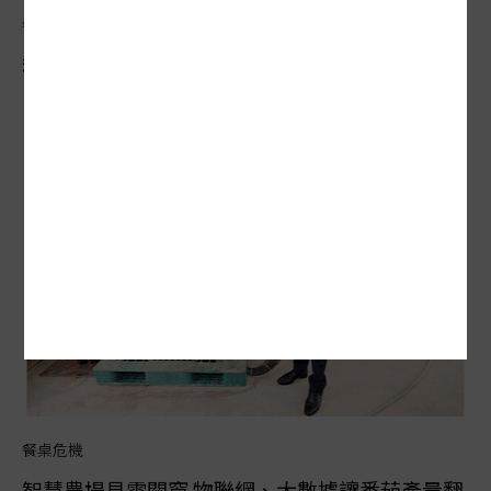
餐桌危機
科技南韓暖化沒台灣危急 農民變孔明能預言天氣
餐桌危機
智慧農場見雪關窗 物聯網、大數據讓番茄產量翻